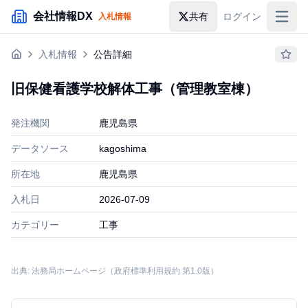
メインコンテンツにスキップ
会社情報DX
共有
ログイン
入札情報
入札情報
入札情報
公告詳細
落札情報
旧保健看護学校解体工事（管理教室棟）
助成金・補助金
発注機関
鹿児島県
企業検索
データソース
kagoshima
所在地
鹿児島県
入札日
2026-07-09
カテゴリー
工事
出典: 法務局ホームページ（政府標準利用規約 第1.0版）