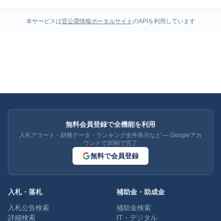
本サービスは
官公需情報ポータルサイト
のAPIを利用しています
無料会員登録で全機能を利用
入札アラート・財務データ・ランキング全件表示など — Googleアカ
ウントで30秒で完了
無料で会員登録
入札・落札
補助金・助成金
入札公告検索
補助金検索
詳細検索
IT・デジタル