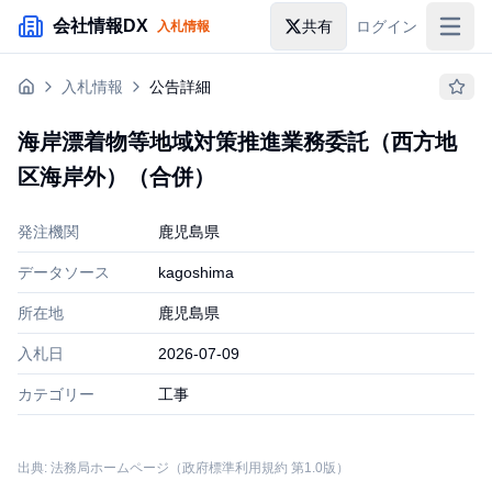
メインコンテンツにスキップ
会社情報DX
共有
ログイン
入札情報
入札情報
入札情報
公告詳細
落札情報
海岸漂着物等地域対策推進業務委託（西方地
助成金・補助金
区海岸外）（合併）
企業検索
発注機関
鹿児島県
データソース
kagoshima
所在地
鹿児島県
入札日
2026-07-09
カテゴリー
工事
出典: 法務局ホームページ（政府標準利用規約 第1.0版）