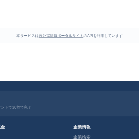
本サービスは
官公需情報ポータルサイト
のAPIを利用しています
ウントで30秒で完了
成金
企業情報
企業検索