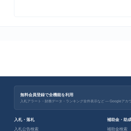
無料会員登録で全機能を利用
入札アラート・財務データ・ランキング全件表示など — Googleアカ
入札・落札
補助金・助
入札公告検索
補助金検索