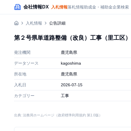
メインコンテンツにスキップ
会社情報DX
入札情報
落札情報
助成金・補助金
企業検索
入札情報
公告詳細
第２号県単道路整備（改良）工事（里工区）
発注機関
鹿児島県
データソース
kagoshima
所在地
鹿児島県
入札日
2026-07-15
カテゴリー
工事
出典: 法務局ホームページ（政府標準利用規約 第1.0版）