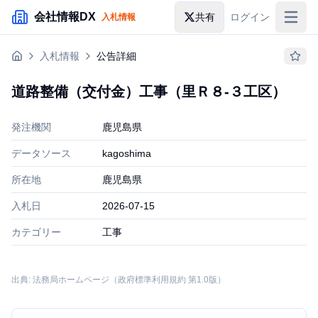
メインコンテンツにスキップ
会社情報DX
共有
ログイン
入札情報
入札情報
入札情報
公告詳細
落札情報
道路整備（交付金）工事（里Ｒ８‐３工区）
助成金・補助金
発注機関
鹿児島県
企業検索
データソース
kagoshima
所在地
鹿児島県
入札日
2026-07-15
カテゴリー
工事
出典: 法務局ホームページ（政府標準利用規約 第1.0版）