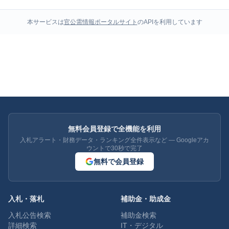
本サービスは
官公需情報ポータルサイト
のAPIを利用しています
無料会員登録で全機能を利用
入札アラート・財務データ・ランキング全件表示など — Googleアカ
ウントで30秒で完了
無料で会員登録
入札・落札
補助金・助成金
入札公告検索
補助金検索
詳細検索
IT・デジタル