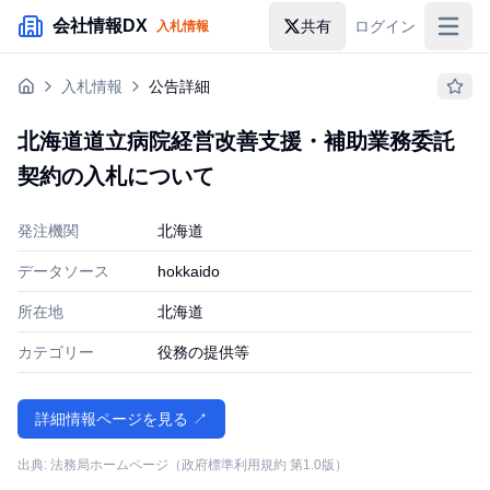
メインコンテンツにスキップ
会社情報DX
共有
ログイン
入札情報
入札情報
入札情報
公告詳細
落札情報
北海道道立病院経営改善支援・補助業務委託
助成金・補助金
契約の入札について
企業検索
発注機関
北海道
データソース
hokkaido
所在地
北海道
カテゴリー
役務の提供等
詳細情報ページを見る ↗
出典: 法務局ホームページ（政府標準利用規約 第1.0版）