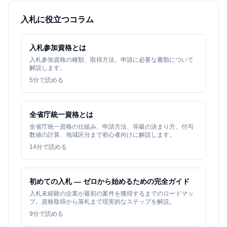
入札に役立つコラム
入札参加資格とは
入札参加資格の種類、取得方法、申請に必要な書類について
解説します。
5
分で読める
全省庁統一資格とは
全省庁統一資格の仕組み、申請方法、等級の決まり方、付与
数値の計算、地域区分まで初心者向けに解説します。
14
分で読める
初めての入札 — ゼロから始めるための完全ガイド
入札未経験の企業が最初の案件を獲得するまでのロードマッ
プ。資格取得から落札まで現実的なステップを解説。
9
分で読める