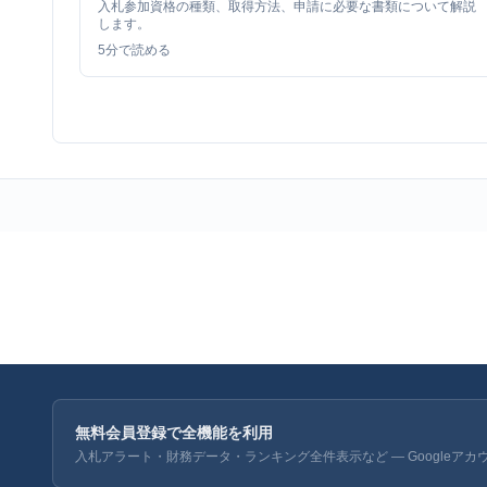
入札参加資格の種類、取得方法、申請に必要な書類について解説
します。
5
分で読める
無料会員登録で全機能を利用
入札アラート・財務データ・ランキング全件表示など — Googleアカ