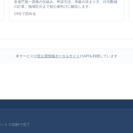
全省庁統一資格の仕組み、申請方法、等級の決まり方、付与数値
の計算、地域区分まで初心者向けに解説します。
14
分で読める
本サービスは
官公需情報ポータルサイト
のAPIを利用しています
ウントで30秒で完了