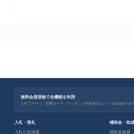
無料会員登録で全機能を利用
入札アラート・財務データ・ランキング全件表示など — Googleアカ
入札・落札
補助金・助
入札公告検索
補助金検索