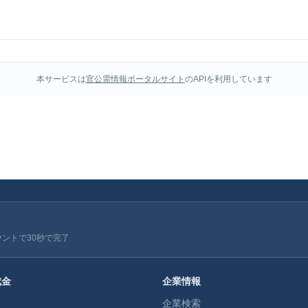
本サービスは
官公需情報ポータルサイト
のAPIを利用しています
ウントで30秒で完了
成金
企業情報
企業検索