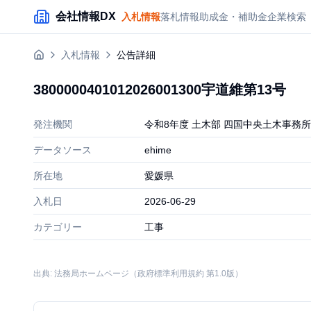
メインコンテンツにスキップ
会社情報DX
入札情報
落札情報
助成金・補助金
企業検索
入札情報
公告詳細
3800000401012026001300宇道維
発注機関
令和8年度 土木部 四国中央土木事務所
データソース
ehime
所在地
愛媛県
入札日
2026-06-29
カテゴリー
工事
出典: 法務局ホームページ（政府標準利用規約 第1.0版）