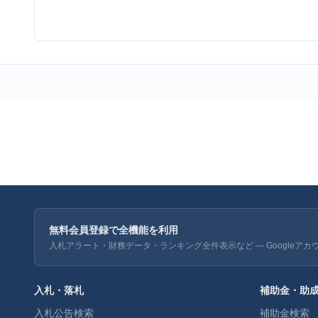
無料会員登録で全機能を利用
入札アラート・財務データ・ランキング全件表示など — Googleアカ
入札・落札
補助金・助
入札公告検索
補助金検索