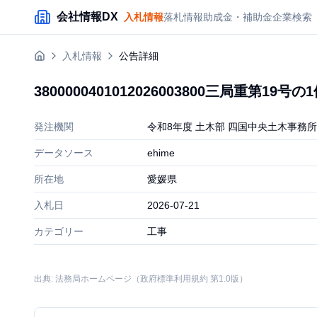
メインコンテンツにスキップ
会社情報DX
入札情報
落札情報
助成金・補助金
企業検索
入札情報
公告詳細
3800000401012026003800三局
発注機関
令和8年度 土木部 四国中央土木事務所
データソース
ehime
所在地
愛媛県
入札日
2026-07-21
カテゴリー
工事
出典: 法務局ホームページ（政府標準利用規約 第1.0版）