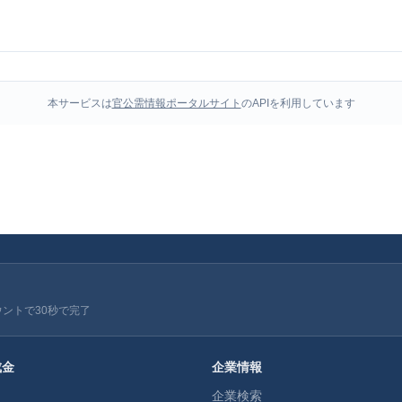
本サービスは
官公需情報ポータルサイト
のAPIを利用しています
ウントで30秒で完了
成金
企業情報
企業検索