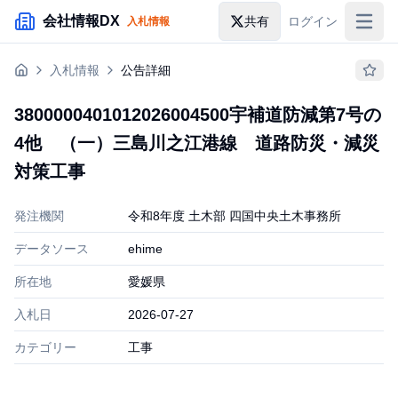
メインコンテンツにスキップ
会社情報DX
共有
ログイン
入札情報
入札情報
入札情報
公告詳細
落札情報
3800000401012026004500宇補道防減第7号の
助成金・補助金
4他 （一）三島川之江港線 道路防災・減災
企業検索
対策工事
発注機関
令和8年度 土木部 四国中央土木事務所
データソース
ehime
所在地
愛媛県
入札日
2026-07-27
カテゴリー
工事