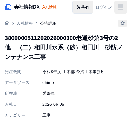
メインコンテンツにスキップ
会社情報DX
共有
ログイン
入札情報
入札情報
入札情報
公告詳細
落札情報
3800000511202026000300老通砂第3号の2
助成金・補助金
他 （二）相田川水系（砂）相田川 砂防メ
企業検索
ンテナンス工事
発注機関
令和8年度 土木部 今治土木事務所
データソース
ehime
所在地
愛媛県
入札日
2026-06-05
カテゴリー
工事