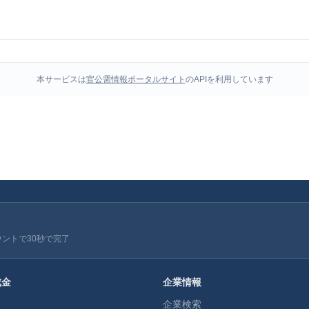
本サービスは
官公需情報ポータルサイト
のAPIを利用しています
ウントで30秒で完了
成金
企業情報
企業検索