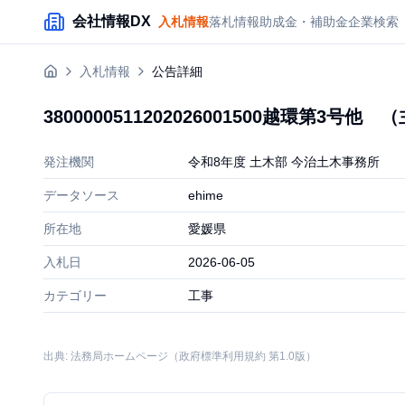
メインコンテンツにスキップ
会社情報DX
入札情報
落札情報
助成金・補助金
企業検索
入札情報
公告詳細
3800000511202026001500越環第
発注機関
令和8年度 土木部 今治土木事務所
データソース
ehime
所在地
愛媛県
入札日
2026-06-05
カテゴリー
工事
出典: 法務局ホームページ（政府標準利用規約 第1.0版）