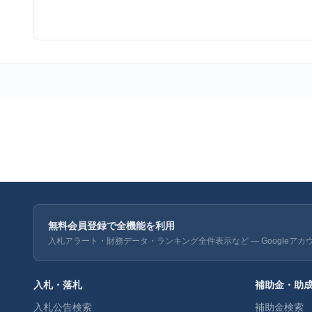
無料会員登録で全機能を利用
入札アラート・財務データ・ランキング全件表示など — Googleアカ
入札・落札
補助金・助
入札公告検索
補助金検索