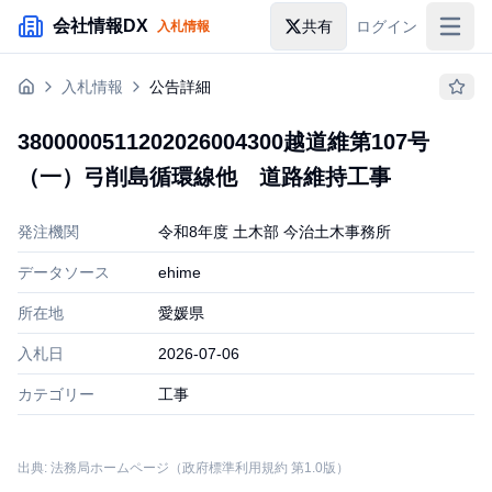
メインコンテンツにスキップ
会社情報DX
共有
ログイン
入札情報
入札情報
入札情報
公告詳細
落札情報
3800000511202026004300越道維第107号
助成金・補助金
（一）弓削島循環線他 道路維持工事
企業検索
発注機関
令和8年度 土木部 今治土木事務所
データソース
ehime
所在地
愛媛県
入札日
2026-07-06
カテゴリー
工事
出典: 法務局ホームページ（政府標準利用規約 第1.0版）