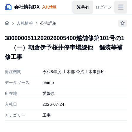
メインコンテンツにスキップ
会社情報DX
共有
ログイン
入札情報
入札情報
入札情報
公告詳細
落札情報
3800000511202026005400越舗修第101号の1
助成金・補助金
（一）朝倉伊予桜井停車場線他 舗装等補
企業検索
修工事
発注機関
令和8年度 土木部 今治土木事務所
データソース
ehime
所在地
愛媛県
入札日
2026-07-24
カテゴリー
工事