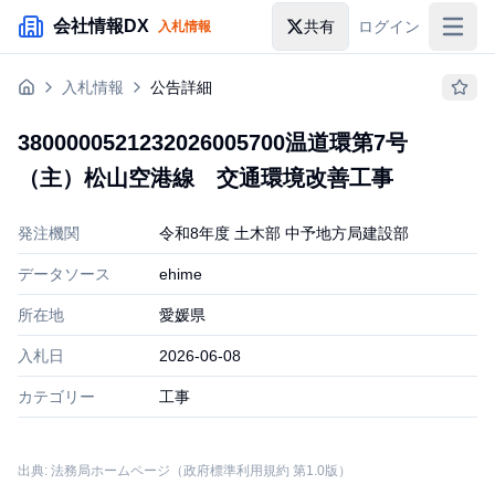
メインコンテンツにスキップ
会社情報DX
共有
ログイン
入札情報
入札情報
入札情報
公告詳細
落札情報
3800000521232026005700温道環第7号
助成金・補助金
（主）松山空港線 交通環境改善工事
企業検索
発注機関
令和8年度 土木部 中予地方局建設部
データソース
ehime
所在地
愛媛県
入札日
2026-06-08
カテゴリー
工事
出典: 法務局ホームページ（政府標準利用規約 第1.0版）