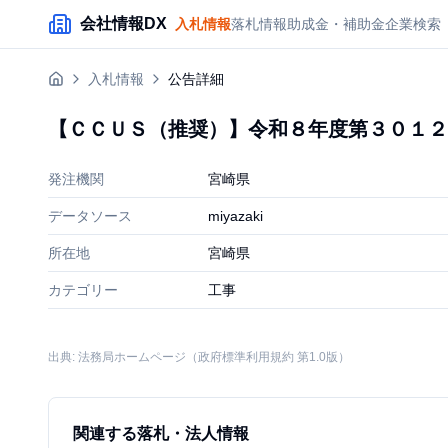
メインコンテンツにスキップ
会社情報DX
入札情報
落札情報
助成金・補助金
企業検索
入札情報
公告詳細
【ＣＣＵＳ（推奨）】令和８年度第３０１２
発注機関
宮崎県
データソース
miyazaki
所在地
宮崎県
カテゴリー
工事
出典: 法務局ホームページ（政府標準利用規約 第1.0版）
関連する落札・法人情報