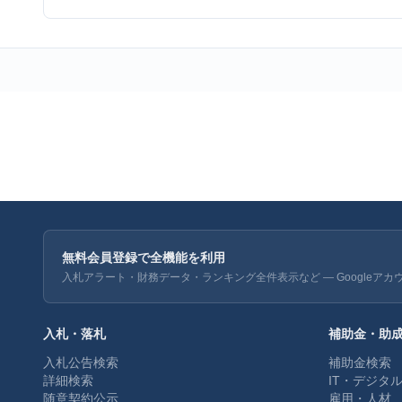
無料会員登録で全機能を利用
入札アラート・財務データ・ランキング全件表示など — Googleアカ
入札・落札
補助金・助
入札公告検索
補助金検索
詳細検索
IT・デジタ
随意契約公示
雇用・人材