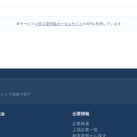
本サービスは
官公需情報ポータルサイト
のAPIを利用しています
ウントで30秒で完了
成金
企業情報
企業検索
ル
上場企業一覧
都道府県から探す