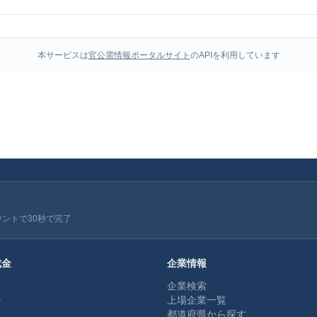
本サービスは
官公需情報ポータルサイト
のAPIを利用しています
ウントで30秒で完了
成金
企業情報
企業検索
ル
上場企業一覧
都道府県から探す