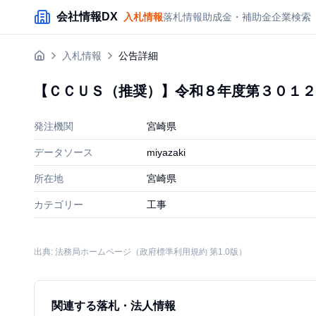
メインコンテンツにスキップ
会社情報DX
入札情報
落札情報
助成金・補助金
企業検索
入札情報
公告詳細
【ＣＣＵＳ（推奨）】令和８年度第３０１２
発注機関
宮崎県
データソース
miyazaki
所在地
宮崎県
カテゴリー
工事
出典: 法務局ホームページ（政府標準利用規約 第1.0版）
関連する落札・法人情報