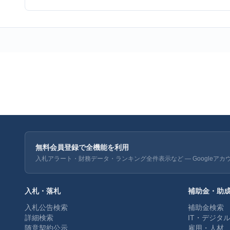
無料会員登録で全機能を利用
入札アラート・財務データ・ランキング全件表示など — Googleアカ
入札・落札
補助金・助
入札公告検索
補助金検索
詳細検索
IT・デジタ
随意契約公示
雇用・人材