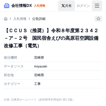
メインコンテンツにスキップ
会社情報DX
共有
ログイン
入札情報
入札情報
入札情報
公告詳細
落札情報
【ＣＣＵＳ（推奨）】令和８年度第２３４２
助成金・補助金
－ア－２号 国民宿舎えびの高原荘空調設備
企業検索
改修工事（電気）
発注機関
宮崎県
データソース
miyazaki
所在地
宮崎県
カテゴリー
工事
出典: 法務局ホームページ（政府標準利用規約 第1.0版）