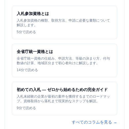
入札参加資格とは
入札参加資格の種類、取得方法、申請に必要な書類について
解説します。
5
分で読める
全省庁統一資格とは
全省庁統一資格の仕組み、申請方法、等級の決まり方、付与
数値の計算、地域区分まで初心者向けに解説します。
14
分で読める
初めての入札 — ゼロから始めるための完全ガイド
入札未経験の企業が最初の案件を獲得するまでのロードマッ
プ。資格取得から落札まで現実的なステップを解説。
9
分で読める
すべてのコラムを見る →