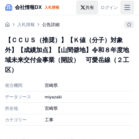
メインコンテンツにスキップ
会社情報DX
共有
ログイン
入札情報
入札情報
入札情報
公告詳細
落札情報
【ＣＣＵＳ（推奨）】【Ｋ値（分子）対象
助成金・補助金
外】【成績加点】【山間僻地】令和８年度地
企業検索
域未来交付金事業（開設） 可愛岳線（２工
区）
発注機関
宮崎県
データソース
miyazaki
所在地
宮崎県
カテゴリー
工事