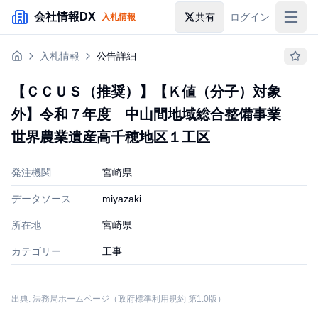
メインコンテンツにスキップ
会社情報DX
共有
ログイン
入札情報
入札情報
入札情報
公告詳細
落札情報
【ＣＣＵＳ（推奨）】【Ｋ値（分子）対象
助成金・補助金
外】令和７年度 中山間地域総合整備事業
企業検索
世界農業遺産高千穂地区１工区
発注機関
宮崎県
データソース
miyazaki
所在地
宮崎県
カテゴリー
工事
出典: 法務局ホームページ（政府標準利用規約 第1.0版）