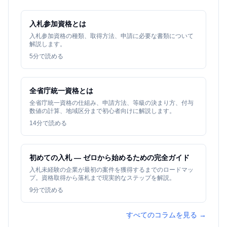
入札参加資格とは
入札参加資格の種類、取得方法、申請に必要な書類について
解説します。
5
分で読める
全省庁統一資格とは
全省庁統一資格の仕組み、申請方法、等級の決まり方、付与
数値の計算、地域区分まで初心者向けに解説します。
14
分で読める
初めての入札 — ゼロから始めるための完全ガイド
入札未経験の企業が最初の案件を獲得するまでのロードマッ
プ。資格取得から落札まで現実的なステップを解説。
9
分で読める
すべてのコラムを見る →