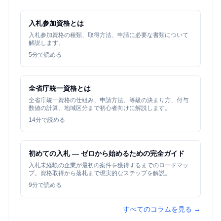
入札参加資格とは
入札参加資格の種類、取得方法、申請に必要な書類について
解説します。
5
分で読める
全省庁統一資格とは
全省庁統一資格の仕組み、申請方法、等級の決まり方、付与
数値の計算、地域区分まで初心者向けに解説します。
14
分で読める
初めての入札 — ゼロから始めるための完全ガイド
入札未経験の企業が最初の案件を獲得するまでのロードマッ
プ。資格取得から落札まで現実的なステップを解説。
9
分で読める
すべてのコラムを見る →