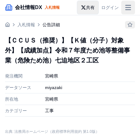
メインコンテンツにスキップ
会社情報DX
共有
ログイン
入札情報
入札情報
入札情報
公告詳細
落札情報
【ＣＣＵＳ（推奨）】【Ｋ値（分子）対象
助成金・補助金
外】【成績加点】令和７年度ため池等整備事
企業検索
業（危険ため池）七迫地区２工区
発注機関
宮崎県
データソース
miyazaki
所在地
宮崎県
カテゴリー
工事
出典: 法務局ホームページ（政府標準利用規約 第1.0版）