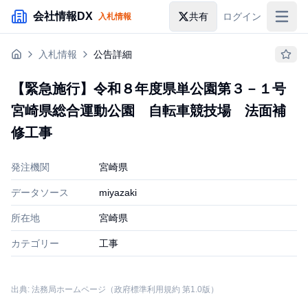
メインコンテンツにスキップ
会社情報DX
共有
ログイン
入札情報
入札情報
入札情報
公告詳細
落札情報
【緊急施行】令和８年度県単公園第３－１号
助成金・補助金
宮崎県総合運動公園 自転車競技場 法面補
企業検索
修工事
発注機関
宮崎県
データソース
miyazaki
所在地
宮崎県
カテゴリー
工事
出典: 法務局ホームページ（政府標準利用規約 第1.0版）