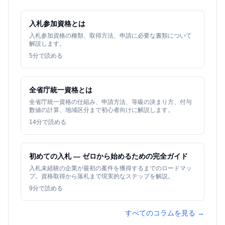
入札参加資格とは
入札参加資格の種類、取得方法、申請に必要な書類について
解説します。
5
分で読める
全省庁統一資格とは
全省庁統一資格の仕組み、申請方法、等級の決まり方、付与
数値の計算、地域区分まで初心者向けに解説します。
14
分で読める
初めての入札 — ゼロから始めるための完全ガイド
入札未経験の企業が最初の案件を獲得するまでのロードマッ
プ。資格取得から落札まで現実的なステップを解説。
9
分で読める
すべてのコラムを見る →