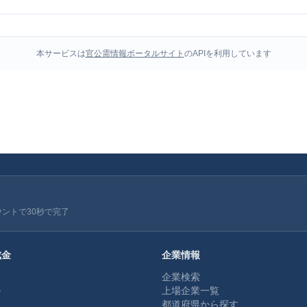
本サービスは
官公需情報ポータルサイト
のAPIを利用しています
ウントで30秒で完了
成金
企業情報
企業検索
ル
上場企業一覧
都道府県から探す