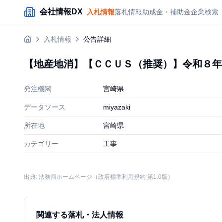
メインコンテンツにスキップ
会社情報DX
入札情報
落札情報
助成金・補助金
企業検索
入札情報
公告詳細
【地産地消】【ＣＣＵＳ（推奨）】令和８年
発注機関
宮崎県
データソース
miyazaki
所在地
宮崎県
カテゴリー
工事
出典: 法務局ホームページ（政府標準利用規約 第1.0版）
関連する落札・法人情報