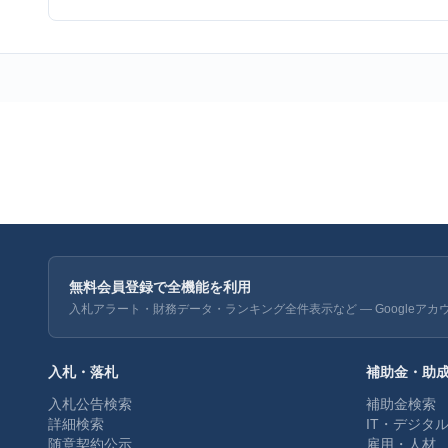
無料会員登録で全機能を利用
入札アラート・財務データ・ランキング全件表示など — Googleアカ
入札・落札
補助金・助
入札公告検索
補助金検索
詳細検索
IT・デジタ
随意契約公示
雇用・人材