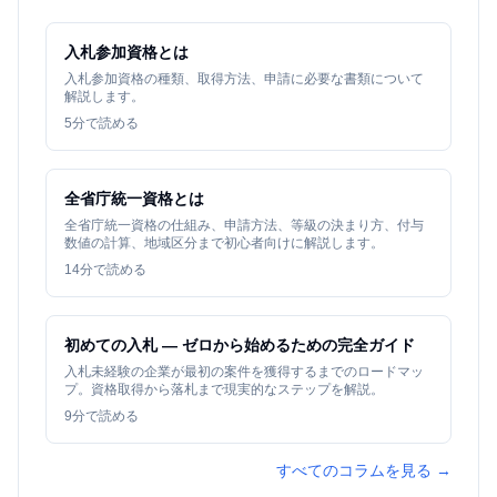
入札参加資格とは
入札参加資格の種類、取得方法、申請に必要な書類について
解説します。
5
分で読める
全省庁統一資格とは
全省庁統一資格の仕組み、申請方法、等級の決まり方、付与
数値の計算、地域区分まで初心者向けに解説します。
14
分で読める
初めての入札 — ゼロから始めるための完全ガイド
入札未経験の企業が最初の案件を獲得するまでのロードマッ
プ。資格取得から落札まで現実的なステップを解説。
9
分で読める
すべてのコラムを見る →