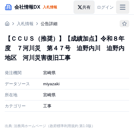
メインコンテンツにスキップ
会社情報DX
共有
ログイン
入札情報
入札情報
入札情報
公告詳細
落札情報
【ＣＣＵＳ（推奨）】【成績加点】令和８年
助成金・補助金
度 ７河川災 第４７号 迫野内川 迫野内
企業検索
地区 河川災害復旧工事
発注機関
宮崎県
データソース
miyazaki
所在地
宮崎県
カテゴリー
工事
出典: 法務局ホームページ（政府標準利用規約 第1.0版）