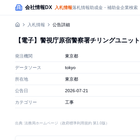
メインコンテンツにスキップ
会社情報DX
入札情報
落札情報
助成金・補助金
企業検索
入札情報
公告詳細
【電子】警視庁原宿警察署チリングユニット
発注機関
東京都
データソース
tokyo
所在地
東京都
公告日
2026-07-21
カテゴリー
工事
出典: 法務局ホームページ（政府標準利用規約 第1.0版）