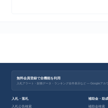
無料会員登録で全機能を利用
入札アラート・財務データ・ランキング全件表示など — Googleアカ
入札・落札
補助金・助
入札公告検索
補助金検索