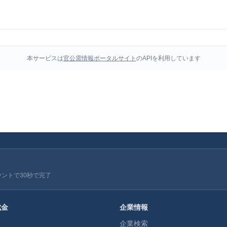
本サービスは
官公需情報ポータルサイト
のAPIを利用しています
ウントで30秒で完了
成金
企業情報
企業検索