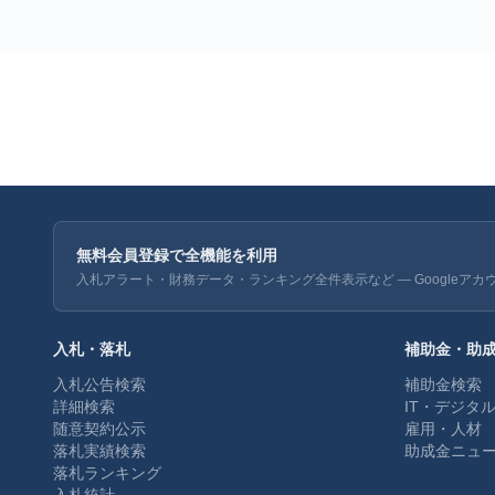
無料会員登録で全機能を利用
入札アラート・財務データ・ランキング全件表示など — Googleアカ
入札・落札
補助金・助
入札公告検索
補助金検索
詳細検索
IT・デジタ
随意契約公示
雇用・人材
落札実績検索
助成金ニュ
落札ランキング