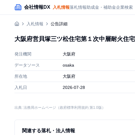
メインコンテンツにスキップ
会社情報DX
入札情報
落札情報
助成金・補助金
企業検索
入札情報
公告詳細
大阪府営貝塚三ツ松住宅第１次中層耐火住宅
発注機関
大阪府
データソース
osaka
所在地
大阪府
入札日
2026-07-28
出典: 法務局ホームページ（政府標準利用規約 第1.0版）
関連する落札・法人情報