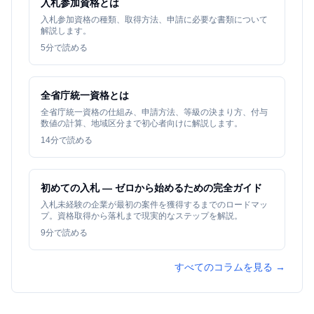
入札参加資格とは
入札参加資格の種類、取得方法、申請に必要な書類について
解説します。
5
分で読める
全省庁統一資格とは
全省庁統一資格の仕組み、申請方法、等級の決まり方、付与
数値の計算、地域区分まで初心者向けに解説します。
14
分で読める
初めての入札 — ゼロから始めるための完全ガイド
入札未経験の企業が最初の案件を獲得するまでのロードマッ
プ。資格取得から落札まで現実的なステップを解説。
9
分で読める
すべてのコラムを見る →