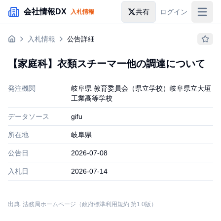
メインコンテンツにスキップ
会社情報DX
共有
ログイン
入札情報
入札情報
入札情報
公告詳細
落札情報
【家庭科】衣類スチーマー他の調達について
助成金・補助金
発注機関
岐阜県 教育委員会（県立学校）岐阜県立大垣
企業検索
工業高等学校
データソース
gifu
所在地
岐阜県
公告日
2026-07-08
入札日
2026-07-14
出典: 法務局ホームページ（政府標準利用規約 第1.0版）