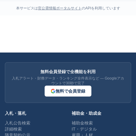
本サービスは
官公需情報ポータルサイト
のAPIを利用しています
無料会員登録で全機能を利用
入札アラート・財務データ・ランキング全件表示など — Googleアカ
ウントで30秒で完了
無料で会員登録
入札・落札
補助金・助成金
入札公告検索
補助金検索
詳細検索
IT・デジタル
随意契約公示
雇用・人材