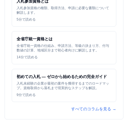
入札参加資格とは
入札参加資格の種類、取得方法、申請に必要な書類について
解説します。
5
分で読める
全省庁統一資格とは
全省庁統一資格の仕組み、申請方法、等級の決まり方、付与
数値の計算、地域区分まで初心者向けに解説します。
14
分で読める
初めての入札 — ゼロから始めるための完全ガイド
入札未経験の企業が最初の案件を獲得するまでのロードマッ
プ。資格取得から落札まで現実的なステップを解説。
9
分で読める
すべてのコラムを見る →