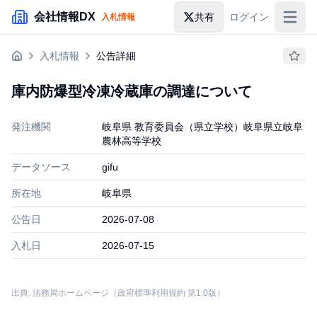
メインコンテンツにスキップ
会社情報DX
共有
ログイン
入札情報
入札情報
入札情報
公告詳細
落札情報
庫内防爆型冷凍冷蔵庫の調達について
助成金・補助金
発注機関
岐阜県 教育委員会（県立学校）岐阜県立岐阜
企業検索
農林高等学校
データソース
gifu
所在地
岐阜県
公告日
2026-07-08
入札日
2026-07-15
出典: 法務局ホームページ（政府標準利用規約 第1.0版）