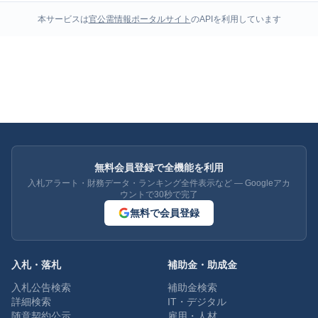
本サービスは
官公需情報ポータルサイト
のAPIを利用しています
無料会員登録で全機能を利用
入札アラート・財務データ・ランキング全件表示など — Googleアカ
ウントで30秒で完了
無料で会員登録
入札・落札
補助金・助成金
入札公告検索
補助金検索
詳細検索
IT・デジタル
随意契約公示
雇用・人材