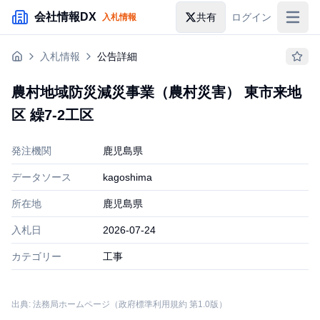
メインコンテンツにスキップ
会社情報DX
共有
ログイン
入札情報
入札情報
入札情報
公告詳細
落札情報
農村地域防災減災事業（農村災害） 東市来地
助成金・補助金
区 繰7-2工区
企業検索
発注機関
鹿児島県
データソース
kagoshima
所在地
鹿児島県
入札日
2026-07-24
カテゴリー
工事
出典: 法務局ホームページ（政府標準利用規約 第1.0版）