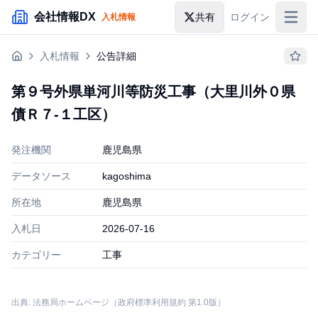
メインコンテンツにスキップ
会社情報DX
共有
ログイン
入札情報
入札情報
入札情報
公告詳細
落札情報
第９号外県単河川等防災工事（大里川外０県
助成金・補助金
債Ｒ７‐１工区）
企業検索
発注機関
鹿児島県
データソース
kagoshima
所在地
鹿児島県
入札日
2026-07-16
カテゴリー
工事
出典: 法務局ホームページ（政府標準利用規約 第1.0版）