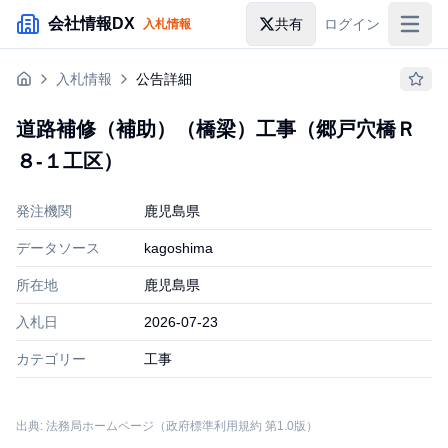
メインコンテンツにスキップ
会社情報DX
共有
ログイン
入札情報
入札情報
入札情報
公告詳細
落札情報
道路補修（補助）（橋梁）工事（郷戸穴橋Ｒ
助成金・補助金
８‐１工区）
企業検索
発注機関
鹿児島県
データソース
kagoshima
所在地
鹿児島県
入札日
2026-07-23
カテゴリー
工事
出典: 法務局ホームページ（政府標準利用規約 第1.0版）