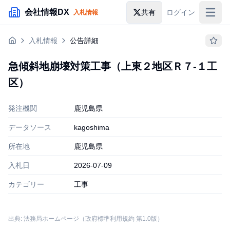
メインコンテンツにスキップ
会社情報DX
共有
ログイン
入札情報
入札情報
入札情報
公告詳細
落札情報
急傾斜地崩壊対策工事（上東２地区Ｒ７‐１工
助成金・補助金
区）
企業検索
発注機関
鹿児島県
データソース
kagoshima
所在地
鹿児島県
入札日
2026-07-09
カテゴリー
工事
出典: 法務局ホームページ（政府標準利用規約 第1.0版）