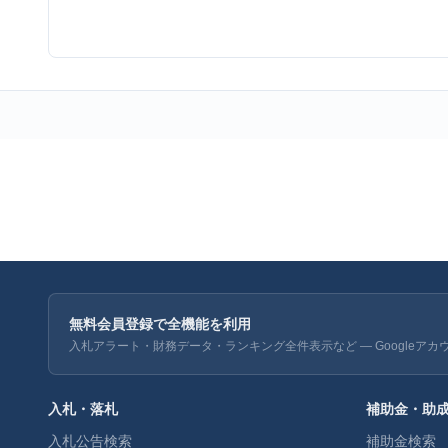
無料会員登録で全機能を利用
入札アラート・財務データ・ランキング全件表示など — Googleアカ
入札・落札
補助金・助
入札公告検索
補助金検索