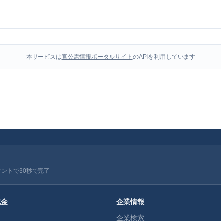
本サービスは
官公需情報ポータルサイト
のAPIを利用しています
ウントで30秒で完了
成金
企業情報
企業検索