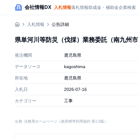
メインコンテンツにスキップ
会社情報DX
入札情報
落札情報
助成金・補助金
企業検索
入札情報
公告詳細
県単河川等防災（伐採）業務委託（南九州市
発注機関
鹿児島県
データソース
kagoshima
所在地
鹿児島県
入札日
2026-07-16
カテゴリー
工事
出典: 法務局ホームページ（政府標準利用規約 第1.0版）