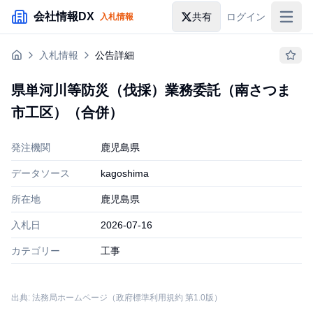
メインコンテンツにスキップ
会社情報DX
共有
ログイン
入札情報
入札情報
入札情報
公告詳細
落札情報
県単河川等防災（伐採）業務委託（南さつま
助成金・補助金
市工区）（合併）
企業検索
発注機関
鹿児島県
データソース
kagoshima
所在地
鹿児島県
入札日
2026-07-16
カテゴリー
工事
出典: 法務局ホームページ（政府標準利用規約 第1.0版）