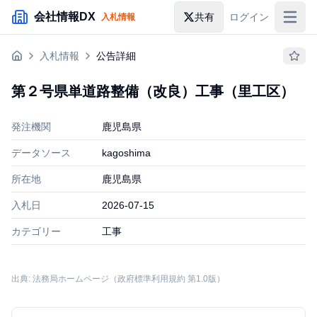
メインコンテンツにスキップ
会社情報DX
共有
ログイン
入札情報
入札情報
入札情報
公告詳細
落札情報
第２号県単道路整備（改良）工事（里工区）
助成金・補助金
発注機関
鹿児島県
企業検索
データソース
kagoshima
所在地
鹿児島県
入札日
2026-07-15
カテゴリー
工事
出典: 法務局ホームページ（政府標準利用規約 第1.0版）