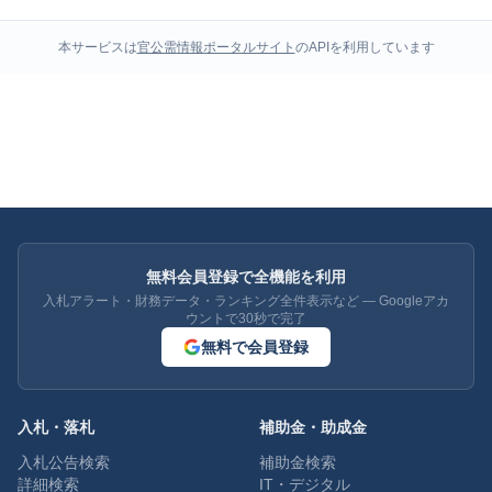
本サービスは
官公需情報ポータルサイト
のAPIを利用しています
無料会員登録で全機能を利用
入札アラート・財務データ・ランキング全件表示など — Googleアカ
ウントで30秒で完了
無料で会員登録
入札・落札
補助金・助成金
入札公告検索
補助金検索
詳細検索
IT・デジタル