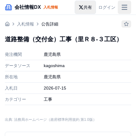
メインコンテンツにスキップ
会社情報DX
共有
ログイン
入札情報
入札情報
入札情報
公告詳細
落札情報
道路整備（交付金）工事（里Ｒ８‐３工区）
助成金・補助金
発注機関
鹿児島県
企業検索
データソース
kagoshima
所在地
鹿児島県
入札日
2026-07-15
カテゴリー
工事
出典: 法務局ホームページ（政府標準利用規約 第1.0版）