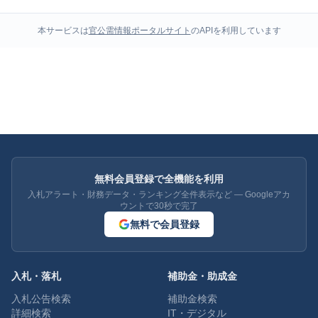
本サービスは
官公需情報ポータルサイト
のAPIを利用しています
無料会員登録で全機能を利用
入札アラート・財務データ・ランキング全件表示など — Googleアカ
ウントで30秒で完了
無料で会員登録
入札・落札
補助金・助成金
入札公告検索
補助金検索
詳細検索
IT・デジタル