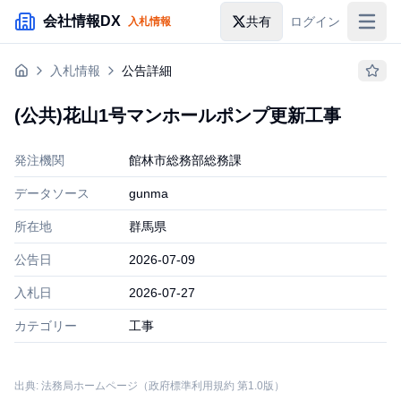
メインコンテンツにスキップ
会社情報DX
共有
ログイン
入札情報
入札情報
入札情報
公告詳細
落札情報
(公共)花山1号マンホールポンプ更新工事
助成金・補助金
発注機関
館林市総務部総務課
企業検索
データソース
gunma
所在地
群馬県
公告日
2026-07-09
入札日
2026-07-27
カテゴリー
工事
出典: 法務局ホームページ（政府標準利用規約 第1.0版）