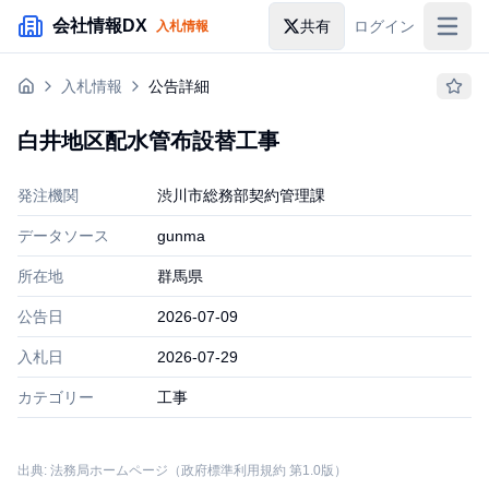
メインコンテンツにスキップ
会社情報DX
共有
ログイン
入札情報
入札情報
入札情報
公告詳細
落札情報
白井地区配水管布設替工事
助成金・補助金
発注機関
渋川市総務部契約管理課
企業検索
データソース
gunma
所在地
群馬県
公告日
2026-07-09
入札日
2026-07-29
カテゴリー
工事
出典: 法務局ホームページ（政府標準利用規約 第1.0版）