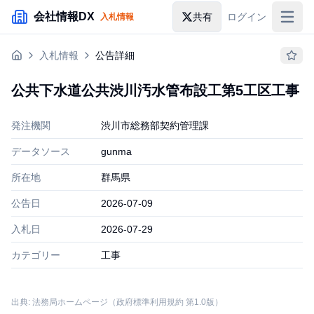
メインコンテンツにスキップ
会社情報DX
共有
ログイン
入札情報
入札情報
入札情報
公告詳細
落札情報
公共下水道公共渋川汚水管布設工第5工区工事
助成金・補助金
発注機関
渋川市総務部契約管理課
企業検索
データソース
gunma
所在地
群馬県
公告日
2026-07-09
入札日
2026-07-29
カテゴリー
工事
出典: 法務局ホームページ（政府標準利用規約 第1.0版）