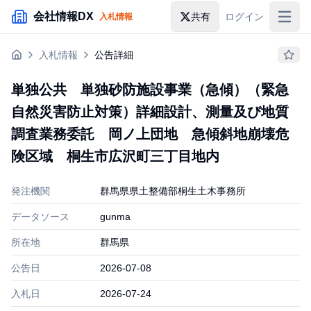
メインコンテンツにスキップ
会社情報DX
共有
ログイン
入札情報
入札情報
入札情報
公告詳細
落札情報
単独公共 単独砂防施設事業（急傾）（緊急
助成金・補助金
自然災害防止対策）詳細設計、測量及び地質
企業検索
調査業務委託 岡ノ上団地 急傾斜地崩壊危
険区域 桐生市広沢町三丁目地内
発注機関
群馬県県土整備部桐生土木事務所
データソース
gunma
所在地
群馬県
公告日
2026-07-08
入札日
2026-07-24