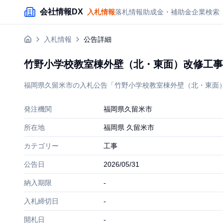
メインコンテンツにスキップ
会社情報DX
入札情報
落札情報
助成金・補助金
企業検索
入札情報
公告詳細
竹野小学校教室棟外壁（北・東面）改修工事
福岡県久留米市の入札公告「竹野小学校教室棟外壁（北・東面）改修
発注機関
福岡県久留米市
所在地
福岡県 久留米市
カテゴリー
工事
公告日
2026/05/31
納入期限
-
入札締切日
-
開札日
-