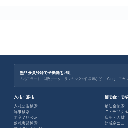
無料会員登録で全機能を利用
入札アラート・財務データ・ランキング全件表示など — Googleアカ
入札・落札
補助金・助
入札公告検索
補助金検索
詳細検索
IT・デジタ
随意契約公示
雇用・人材
落札実績検索
助成金ニュ