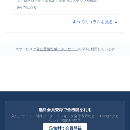
プ。資格取得から落札まで現実的なステップを解説。
9
分で読める
すべてのコラムを見る →
本サービスは
官公需情報ポータルサイト
のAPIを利用しています
無料会員登録で全機能を利用
入札アラート・財務データ・ランキング全件表示など — Googleアカ
ウントで30秒で完了
無料で会員登録