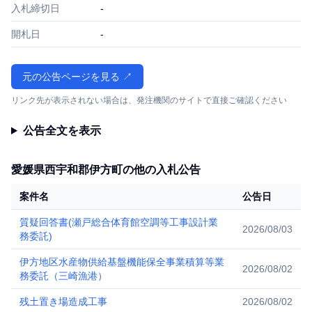
入札締切日
-
開札日
-
元の公告ページを見る ↗
リンク先が表示されない場合は、発注機関のサイトで直接ご確認ください
公告全文を表示
愛媛県西宇和郡伊方町の他の入札公告
案件名
公告日
質疑回答書(瀬戸総合体育館空調等工事設計業
2026/08/03
務委託)
伊方地区水産物供給基盤機能保全事業積算等業
2026/08/02
務委託（三崎漁港）
残土置き場造成工事
2026/08/02