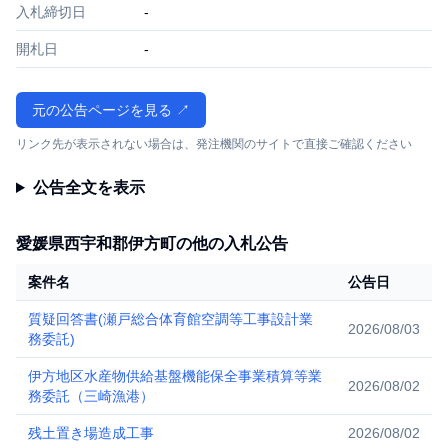
入札締切日
-
開札日
-
元の公告ページを見る ↗
リンク先が表示されない場合は、発注機関のサイトで直接ご確認ください
公告全文を表示
愛媛県西宇和郡伊方町の他の入札公告
案件名
公告日
質疑回答書(瀬戸総合体育館空調等工事設計業
2026/08/03
務委託)
伊方地区水産物供給基盤機能保全事業積算等業
2026/08/02
務委託（三崎漁港）
残土置き場造成工事
2026/08/02