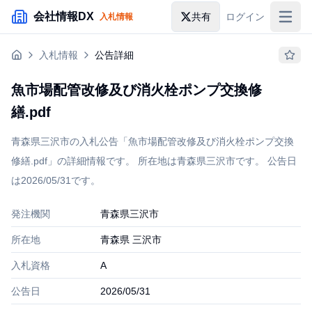
メインコンテンツにスキップ
会社情報DX
共有
ログイン
入札情報
入札情報
入札情報
公告詳細
落札情報
魚市場配管改修及び消火栓ポンプ交換修
助成金・補助金
繕.pdf
企業検索
青森県三沢市の入札公告「魚市場配管改修及び消火栓ポンプ交換
修繕.pdf」の詳細情報です。 所在地は青森県三沢市です。 公告日
は2026/05/31です。
発注機関
青森県三沢市
所在地
青森県 三沢市
入札資格
A
公告日
2026/05/31