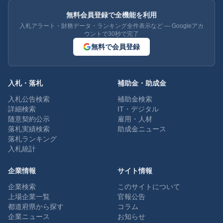
無料会員登録で全機能を利用
入札アラート・財務データ・ランキング全件表示など — Googleアカ
ウントで30秒で完了
無料で会員登録
入札・落札
補助金・助成金
入札公告検索
補助金検索
詳細検索
IT・デジタル
随意契約公示
雇用・人材
落札実績検索
助成金ニュース
落札ランキング
入札統計
企業情報
サイト情報
企業検索
このサイトについて
上場企業一覧
官報公告
都道府県から探す
コラム
企業ニュース
お知らせ