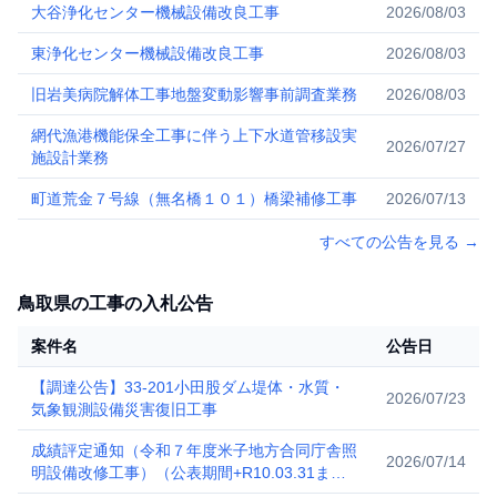
大谷浄化センター機械設備改良工事
2026/08/03
東浄化センター機械設備改良工事
2026/08/03
旧岩美病院解体工事地盤変動影響事前調査業務
2026/08/03
網代漁港機能保全工事に伴う上下水道管移設実
2026/07/27
施設計業務
町道荒金７号線（無名橋１０１）橋梁補修工事
2026/07/13
すべての公告を見る
→
鳥取県の工事の入札公告
案件名
公告日
【調達公告】33-201小田股ダム堤体・水質・
2026/07/23
気象観測設備災害復旧工事
成績評定通知（令和７年度米子地方合同庁舎照
2026/07/14
明設備改修工事）（公表期間+R10.03.31ま
で）.pdf