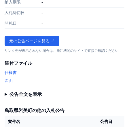
納入期限
-
入札締切日
-
開札日
-
元の公告ページを見る ↗
リンク先が表示されない場合は、発注機関のサイトで直接ご確認ください
添付ファイル
仕様書
図面
公告全文を表示
鳥取県岩美町の他の入札公告
案件名
公告日