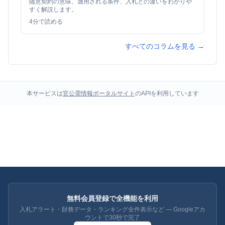
随意契約の意味、適用される条件、入札との違いをわかりや
すく解説します。
4
分で読める
すべてのコラムを見る →
本サービスは
官公需情報ポータルサイト
のAPIを利用しています
無料会員登録で全機能を利用
入札アラート・財務データ・ランキング全件表示など — Googleアカ
ウントで30秒で完了