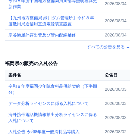
令和８年度中国地方整備局河川部等照明器具更
2026/08/04
新作業
【九州地方整備局 緑川ダム管理所】令和８年
2026/08/04
度砥用局通信用直流電源装置設置
宗谷港屋外露出管及び管内配線補修
2026/08/04
すべての公告を見る
→
福岡県の販売の入札公告
案件名
公告日
令和８年度福岡少年院食料品供給契約（下半期
2026/08/03
分）
データ分析ライセンスに係る入札について
2026/08/03
海外携帯電話機情報抽出分析ライセンスに係る
2026/08/03
入札について
入札公告 令和8年度一般消耗品等購入
2026/08/02