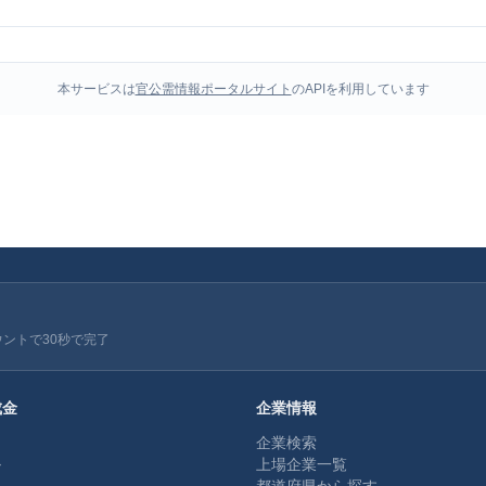
本サービスは
官公需情報ポータルサイト
のAPIを利用しています
ウントで30秒で完了
成金
企業情報
企業検索
ル
上場企業一覧