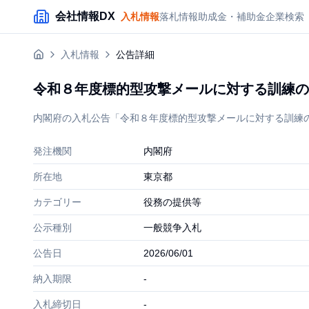
メインコンテンツにスキップ
会社情報DX
入札情報
落札情報
助成金・補助金
企業検索
入札情報
公告詳細
令和８年度標的型攻撃メールに対する訓練の
内閣府の入札公告「令和８年度標的型攻撃メールに対する訓練の実施
発注機関
内閣府
所在地
東京都
カテゴリー
役務の提供等
公示種別
一般競争入札
公告日
2026/06/01
納入期限
-
入札締切日
-