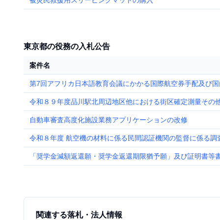
被災民救援用スリーピングマットの購入
東京都の役務の入札公告
案件名
第7回アフリカ日本語教育会議にかかる国際航空券手配及び国
令和８９年度品川駅北周辺地区他における街区確定測量その他測
自動車審査高度化施設業務アプリケーションの改修
令和８年度 航空機の材料に係る民間認証機関の監督に係る調
「奨学金減額返還願・奨学金返還期限猶予願」及び証明書等
関連する落札・法人情報