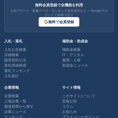
無料会員登録で全機能を利用
入札アラート・財務データ・ランキング全件表示など — Googleアカ
ウントで30秒で完了
無料で会員登録
入札・落札
補助金・助成金
入札公告検索
補助金検索
詳細検索
IT・デジタル
随意契約公示
雇用・人材
落札実績検索
助成金ニュース
落札ランキング
入札統計
企業情報
サイト情報
企業検索
このサイトについて
上場企業一覧
官報公告
都道府県から探す
コラム
企業ニュース
お知らせ
ランキング
プライバシーポリシー