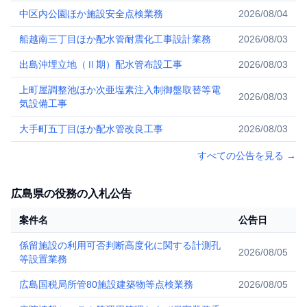
中区内公園ほか施設安全点検業務
2026/08/04
船越南三丁目ほか配水管耐震化工事設計業務
2026/08/03
出島沖埋立地（Ⅱ期）配水管布設工事
2026/08/03
上町屋調整池ほか次亜塩素注入制御盤取替等電
2026/08/03
気設備工事
大手町五丁目ほか配水管改良工事
2026/08/03
すべての公告を見る
→
広島県の役務の入札公告
案件名
公告日
係留施設の利用可否判断高度化に関する計測孔
2026/08/05
等設置業務
広島国税局所管80施設建築物等点検業務
2026/08/05