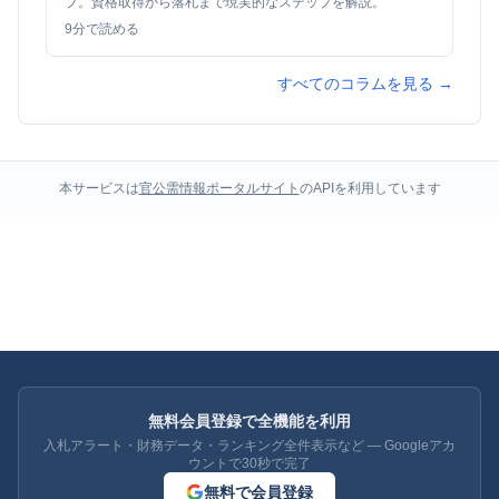
プ。資格取得から落札まで現実的なステップを解説。
9
分で読める
すべてのコラムを見る →
本サービスは
官公需情報ポータルサイト
のAPIを利用しています
無料会員登録で全機能を利用
入札アラート・財務データ・ランキング全件表示など — Googleアカ
ウントで30秒で完了
無料で会員登録