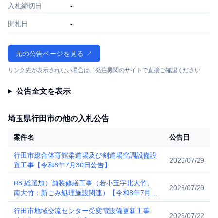
入札締切日
-
開札日
-
元の公告ページを見る ↗
リンク先が表示されない場合は、発注機関のサイトで直接ご確認ください
公告全文を表示
埼玉県行田市の他の入札公告
案件名
公告日
行田市総合体育館柔道場及び剣道場空調設備設
2026/07/29
置工事【令和8年7月30日公告】
R8 総選加）舗装修繕工事（若小玉字北大竹、
2026/07/29
南大竹：新ごみ処理施設関連）【令和8年7月
30日公告】
行田市地域交流センター受変電設備更新工事
2026/07/22