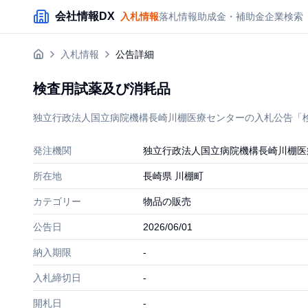
メインコンテンツにスキップ
会社情報DX
入札情報
落札情報
助成金・補助金
企業検索
入札情報
公告詳細
検査用試薬及び消耗品
独立行政法人国立病院機構長崎川棚医療センターの入札公告「検査
発注機関
独立行政法人国立病院機構長崎川棚医
所在地
長崎県 川棚町
カテゴリー
物品の販売
公告日
2026/06/01
納入期限
-
入札締切日
-
開札日
-