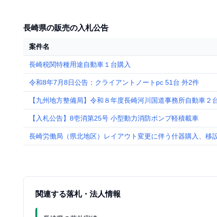
長崎県の販売の入札公告
案件名
長崎税関特種用途自動車１台購入
令和8年7月8日公告：クライアントノートpc 51台 外2件
【九州地方整備局】令和８年度長崎河川国道事務所自動車２
【入札公告】8壱消第25号 小型動力消防ポンプ軽積載車
長崎労働局（県北地区）レイアウト変更に伴う什器購入、移
関連する落札・法人情報