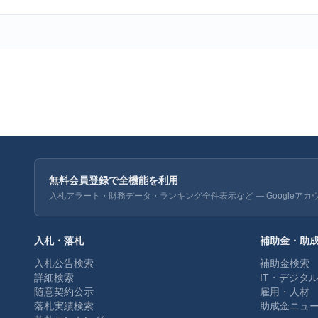
無料会員登録で全機能を利用
入札アラート・財務データ・ランキング全件表示など — Googleアカ
入札・落札
補助金・助
入札公告検索
補助金検索
詳細検索
IT・デジタ
随意契約公示
雇用・人材
落札実績検索
助成金ニュ